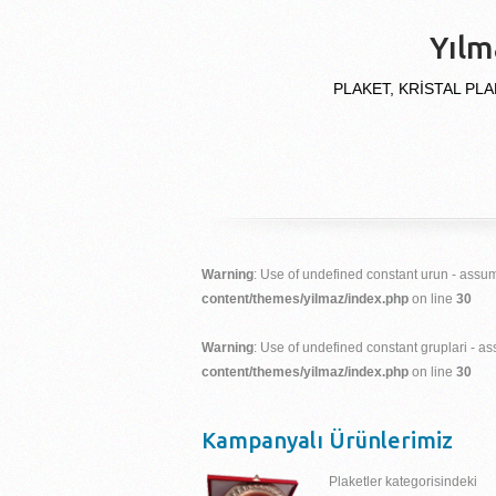
Yılm
PLAKET, KRİSTAL PLA
Warning
: Use of undefined constant urun - assume
content/themes/yilmaz/index.php
on line
30
Warning
: Use of undefined constant gruplari - ass
content/themes/yilmaz/index.php
on line
30
Kampanyalı Ürünlerimiz
Plaketler kategorisindeki