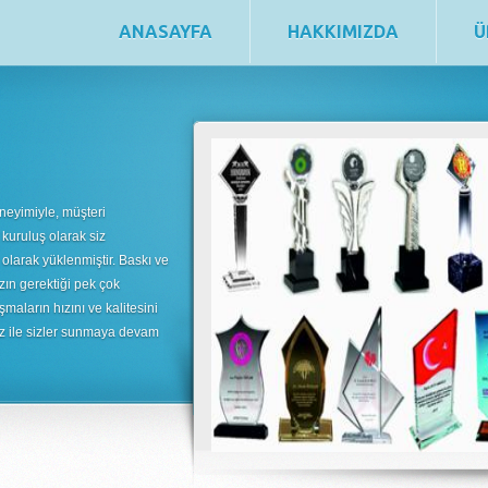
ANASAYFA
HAKKIMIZDA
Ü
neyimiyle, müşteri
 kuruluş olarak siz
 olarak yüklenmiştir. Baskı ve
zın gerektiği pek çok
şmaların hızını ve kalitesini
uz ile sizler sunmaya devam