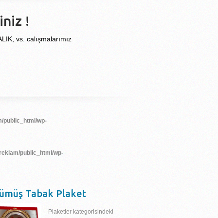
niz !
, vs. calışmalarımız
/public_html/wp-
reklam/public_html/wp-
ümüş Tabak Plaket
Plaketler kategorisindeki