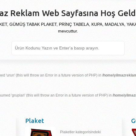
az Reklam Web Sayfasına Hoş Geldi
KET, GÜMÜŞ TABAK PLAKET, PRİNÇ TABELA, KUPA, MADALYA, YAKALIK
mevcuttur.
d 'urun' (this will throw an Error in a future version of PHP) in
/home/yilmazreklam
umed 'gruplari' (this will throw an Error in a future version of PHP) in
/home/yilmaz
Plaket
G
Plaketler kategorisindeki