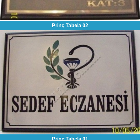
Prinç Tabela 02
ANASAYFA
HAKKIMIZDA
ÜRÜNLERİMİZ
İLETİŞİM
Prinç Tabela 01