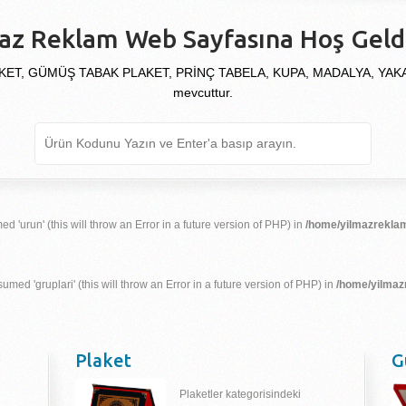
az Reklam Web Sayfasına Hoş Geldi
KET, GÜMÜŞ TABAK PLAKET, PRİNÇ TABELA, KUPA, MADALYA, YAKALIK
mevcuttur.
d 'urun' (this will throw an Error in a future version of PHP) in
/home/yilmazreklam
umed 'gruplari' (this will throw an Error in a future version of PHP) in
/home/yilmaz
Plaket
G
Plaketler kategorisindeki