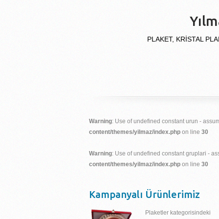
Yılm
PLAKET, KRİSTAL PLA
Warning
: Use of undefined constant urun - assume
content/themes/yilmaz/index.php
on line
30
Warning
: Use of undefined constant gruplari - ass
content/themes/yilmaz/index.php
on line
30
Kampanyalı Ürünlerimiz
Plaketler kategorisindeki