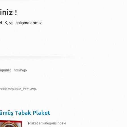
niz !
, vs. calışmalarımız
/public_html/wp-
reklam/public_html/wp-
ümüş Tabak Plaket
Plaketler kategorisindeki