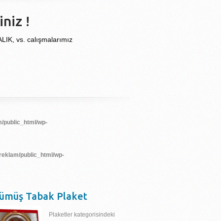
niz !
, vs. calışmalarımız
/public_html/wp-
reklam/public_html/wp-
ümüş Tabak Plaket
Plaketler kategorisindeki