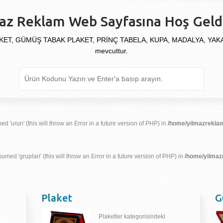
az Reklam Web Sayfasına Hoş Geldi
KET, GÜMÜŞ TABAK PLAKET, PRİNÇ TABELA, KUPA, MADALYA, YAKALIK
mevcuttur.
d 'urun' (this will throw an Error in a future version of PHP) in
/home/yilmazreklam
umed 'gruplari' (this will throw an Error in a future version of PHP) in
/home/yilmaz
Plaket
G
Plaketler kategorisindeki