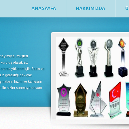
ANASAYFA
HAKKIMIZDA
Ü
neyimiyle, müşteri
 kuruluş olarak siz
 olarak yüklenmiştir. Baskı ve
zın gerektiği pek çok
şmaların hızını ve kalitesini
uz ile sizler sunmaya devam