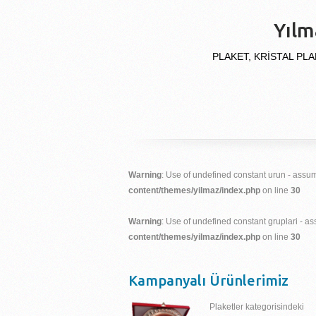
Yılm
PLAKET, KRİSTAL PLA
Warning
: Use of undefined constant urun - assume
content/themes/yilmaz/index.php
on line
30
Warning
: Use of undefined constant gruplari - ass
content/themes/yilmaz/index.php
on line
30
Kampanyalı Ürünlerimiz
Plaketler kategorisindeki