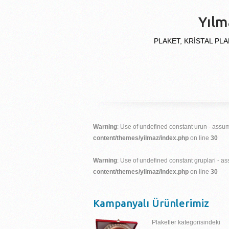
Yılm
PLAKET, KRİSTAL PLA
Warning
: Use of undefined constant urun - assume
content/themes/yilmaz/index.php
on line
30
Warning
: Use of undefined constant gruplari - ass
content/themes/yilmaz/index.php
on line
30
Kampanyalı Ürünlerimiz
Plaketler kategorisindeki