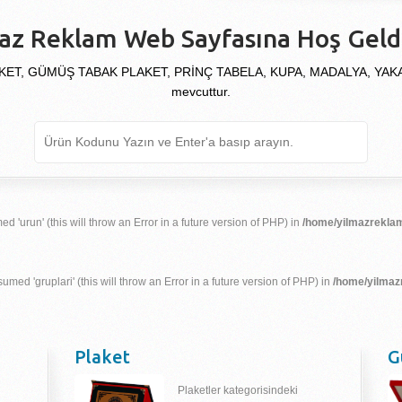
az Reklam Web Sayfasına Hoş Geldi
KET, GÜMÜŞ TABAK PLAKET, PRİNÇ TABELA, KUPA, MADALYA, YAKALIK
mevcuttur.
d 'urun' (this will throw an Error in a future version of PHP) in
/home/yilmazreklam
umed 'gruplari' (this will throw an Error in a future version of PHP) in
/home/yilmaz
Plaket
G
Plaketler kategorisindeki