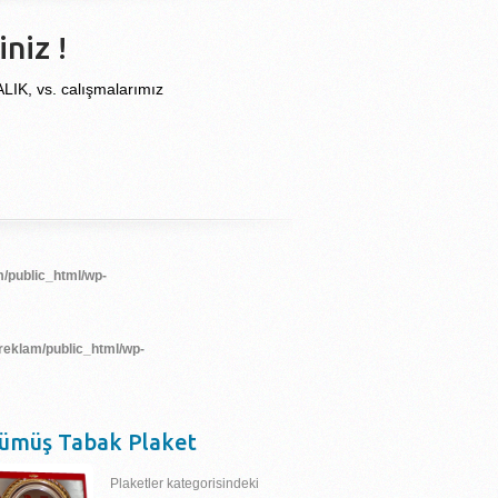
niz !
, vs. calışmalarımız
/public_html/wp-
reklam/public_html/wp-
ümüş Tabak Plaket
Plaketler kategorisindeki