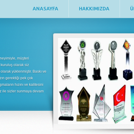
ANASAYFA
HAKKIMIZDA
Ü
neyimiyle, müşteri
 kuruluş olarak siz
 olarak yüklenmiştir. Baskı ve
zın gerektiği pek çok
şmaların hızını ve kalitesini
uz ile sizler sunmaya devam