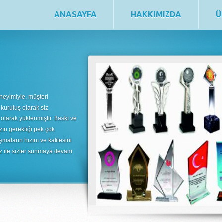
ANASAYFA
HAKKIMIZDA
Ü
neyimiyle, müşteri
 kuruluş olarak siz
 olarak yüklenmiştir. Baskı ve
zın gerektiği pek çok
şmaların hızını ve kalitesini
uz ile sizler sunmaya devam