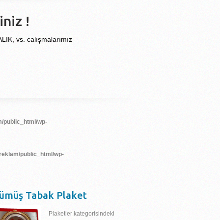
niz !
, vs. calışmalarımız
/public_html/wp-
reklam/public_html/wp-
ümüş Tabak Plaket
Plaketler kategorisindeki