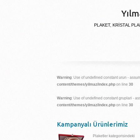
Yılm
PLAKET, KRİSTAL PLA
Warning
: Use of undefined constant urun - assume
content/themes/yilmaz/index.php
on line
30
Warning
: Use of undefined constant gruplari - ass
content/themes/yilmaz/index.php
on line
30
Kampanyalı Ürünlerimiz
Plaketler kategorisindeki