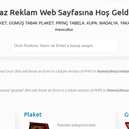
az Reklam Web Sayfasına Hoş Geldi
KET, GÜMÜŞ TABAK PLAKET, PRİNÇ TABELA, KUPA, MADALYA, YAKALIK
mevcuttur.
d 'urun' (this will throw an Error in a future version of PHP) in
/home/yilmazreklam
umed 'gruplari' (this will throw an Error in a future version of PHP) in
/home/yilmaz
Plaket
G
Plaketler kategorisindeki