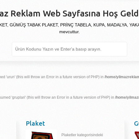
az Reklam Web Sayfasına Hoş Geldi
KET, GÜMÜŞ TABAK PLAKET, PRİNÇ TABELA, KUPA, MADALYA, YAKALIK
mevcuttur.
d 'urun' (this will throw an Error in a future version of PHP) in
/home/yilmazreklam
umed 'gruplari' (this will throw an Error in a future version of PHP) in
/home/yilmaz
Plaket
G
Plaketler kategorisindeki