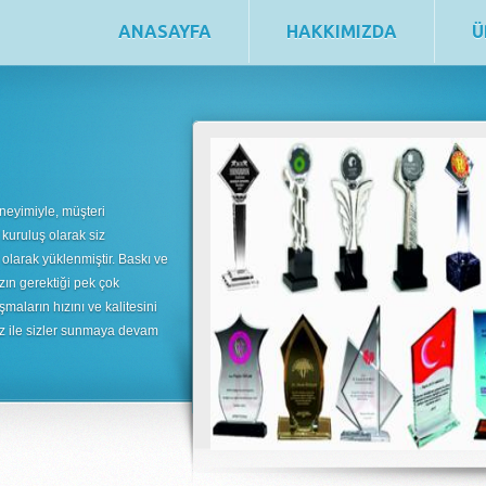
ANASAYFA
HAKKIMIZDA
Ü
neyimiyle, müşteri
 kuruluş olarak siz
 olarak yüklenmiştir. Baskı ve
zın gerektiği pek çok
şmaların hızını ve kalitesini
uz ile sizler sunmaya devam