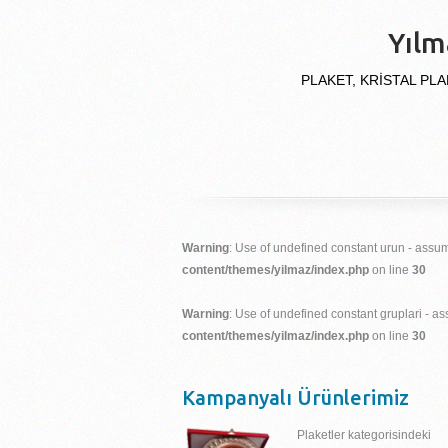
Yılm
PLAKET, KRİSTAL PLA
Warning
: Use of undefined constant urun - assume
content/themes/yilmaz/index.php
on line
30
Warning
: Use of undefined constant gruplari - ass
content/themes/yilmaz/index.php
on line
30
Kampanyalı Ürünlerimiz
Plaketler kategorisindeki