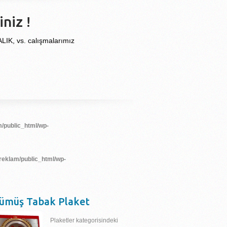
niz !
, vs. calışmalarımız
/public_html/wp-
reklam/public_html/wp-
ümüş Tabak Plaket
Plaketler kategorisindeki