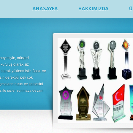
ANASAYFA
HAKKIMIZDA
Ü
neyimiyle, müşteri
 kuruluş olarak siz
 olarak yüklenmiştir. Baskı ve
zın gerektiği pek çok
şmaların hızını ve kalitesini
uz ile sizler sunmaya devam