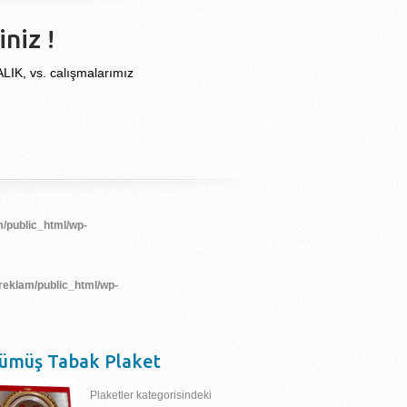
niz !
, vs. calışmalarımız
/public_html/wp-
reklam/public_html/wp-
ümüş Tabak Plaket
Plaketler kategorisindeki