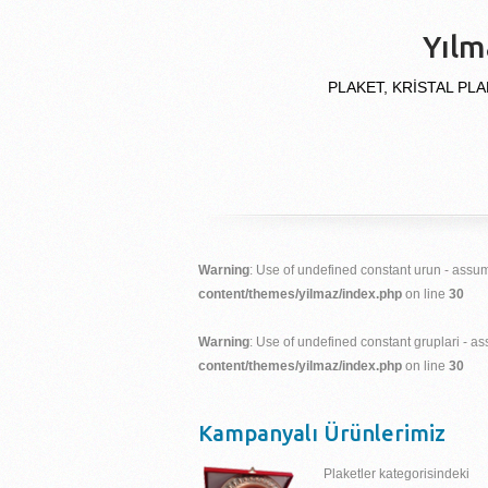
Yılm
PLAKET, KRİSTAL PLA
Warning
: Use of undefined constant urun - assume
content/themes/yilmaz/index.php
on line
30
Warning
: Use of undefined constant gruplari - ass
content/themes/yilmaz/index.php
on line
30
Kampanyalı Ürünlerimiz
Plaketler kategorisindeki