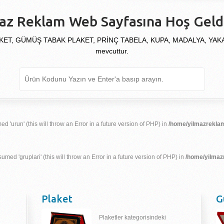
az Reklam Web Sayfasına Hoş Geldi
KET, GÜMÜŞ TABAK PLAKET, PRİNÇ TABELA, KUPA, MADALYA, YAKALIK
mevcuttur.
d 'urun' (this will throw an Error in a future version of PHP) in
/home/yilmazreklam
umed 'gruplari' (this will throw an Error in a future version of PHP) in
/home/yilmaz
Plaket
G
Plaketler kategorisindeki