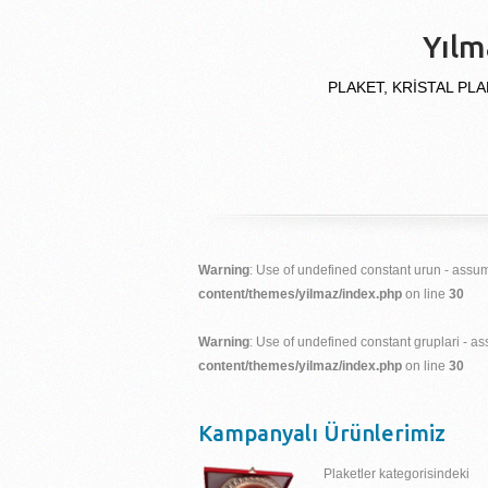
Yılm
PLAKET, KRİSTAL PLA
Warning
: Use of undefined constant urun - assume
content/themes/yilmaz/index.php
on line
30
Warning
: Use of undefined constant gruplari - ass
content/themes/yilmaz/index.php
on line
30
Kampanyalı Ürünlerimiz
Plaketler kategorisindeki