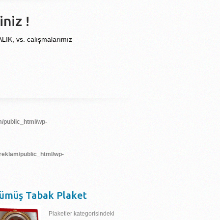
niz !
, vs. calışmalarımız
/public_html/wp-
reklam/public_html/wp-
ümüş Tabak Plaket
Plaketler kategorisindeki