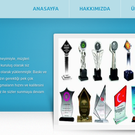
ANASAYFA
HAKKIMIZDA
Ü
neyimiyle, müşteri
 kuruluş olarak siz
 olarak yüklenmiştir. Baskı ve
zın gerektiği pek çok
şmaların hızını ve kalitesini
uz ile sizler sunmaya devam