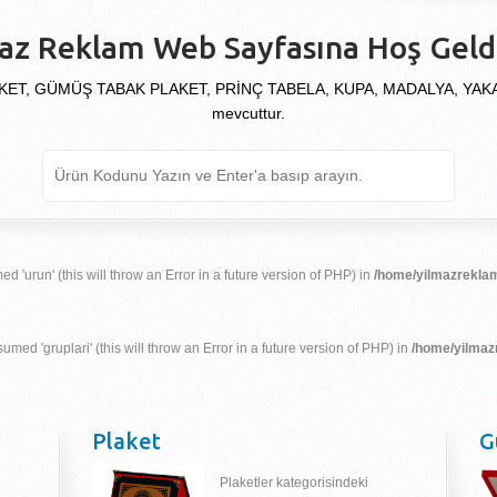
az Reklam Web Sayfasına Hoş Geldi
KET, GÜMÜŞ TABAK PLAKET, PRİNÇ TABELA, KUPA, MADALYA, YAKALIK
mevcuttur.
d 'urun' (this will throw an Error in a future version of PHP) in
/home/yilmazreklam
umed 'gruplari' (this will throw an Error in a future version of PHP) in
/home/yilmaz
Plaket
G
Plaketler kategorisindeki